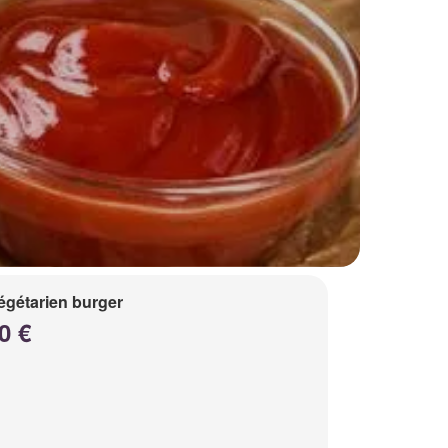
égétarien burger
0 €