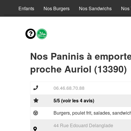
s Menus Enfants
Nos Burgers
Nos Sandwichs
Nos 
Nos Paninis à emporte
proche Auriol (13390)
06.46.68.70.88
5/5 (voir les 4 avis)
Burgers, poulet frit, salades, sandwic
44 Rue Edouard Delanglade