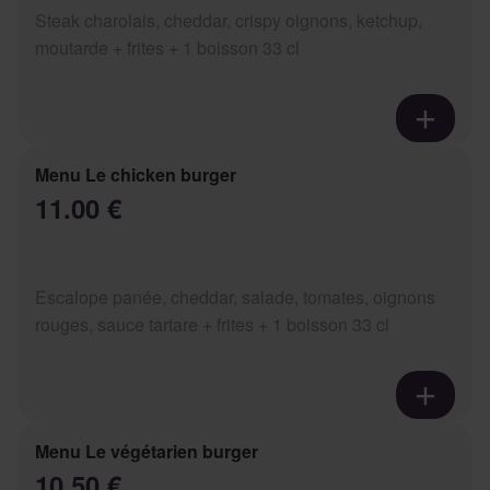
Steak charolais, cheddar, crispy oignons, ketchup,
moutarde + frites + 1 boisson 33 cl
Menu Le chicken burger
11.00 €
Escalope panée, cheddar, salade, tomates, oignons
rouges, sauce tartare + frites + 1 boisson 33 cl
Menu Le végétarien burger
10.50 €