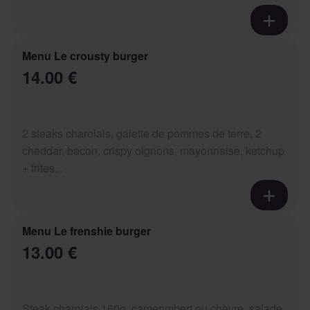
Menu Le crousty burger
14.00 €
2 steaks charolais, galette de pommes de terre, 2
cheddar, bacon, crispy oignons, mayonnaise, ketchup
+ frites...
Menu Le frenshie burger
13.00 €
Steak charolais 160g, camenmbert ou chèvre, salade,