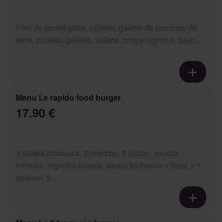
Filet de poulet grillé, raclette, galette de pommes de
terre, tomates grillées, salade, crispy oignons, sauc...
Menu Le rapido food burger
17.90 €
3 steaks charolais, 3 cheddar, 3 bacon, salade,
tomates, oignons rouges, sauce barbecue + frites + 1
boisson 3...