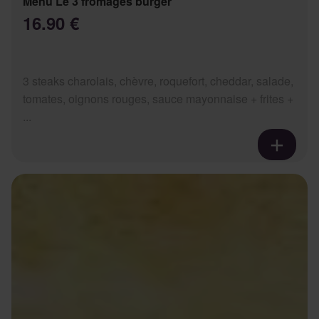
Menu Le 3 fromages burger
16.90 €
3 steaks charolais, chèvre, roquefort, cheddar, salade,
tomates, oignons rouges, sauce mayonnaise + frites +
...