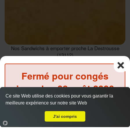
Nos Sandwichs à emporter proche La Destrousse
(13112)
Sandwich escalope
Fermé pour congés
9.00 €
jusqu'au
08 août 2026
Ce site Web utilise des cookies pour vous garantir la
inclus
Salade, tomates, oignons, sauce au choix
meilleure expérience sur notre site Web
A Emporter sur La Destrousse
(Précommande possible)
J'ai compris
Accueil
Panier
Compte