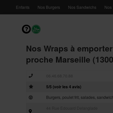
s Menus Enfants
Nos Burgers
Nos Sandwichs
Nos 
Nos Wraps à emporter
proche Marseille (1300
06.46.68.70.88
5/5 (voir les 4 avis)
Burgers, poulet frit, salades, sandwic
44 Rue Edouard Delanglade