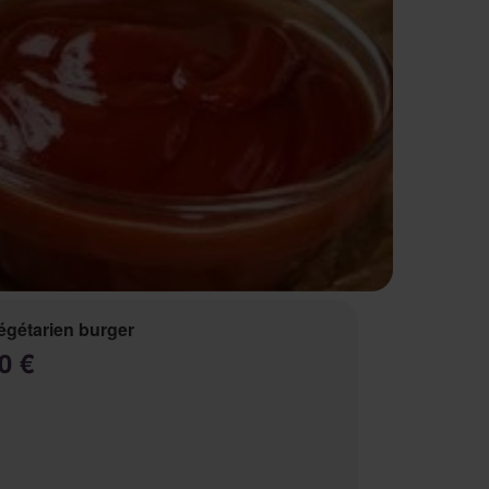
égétarien burger
0 €