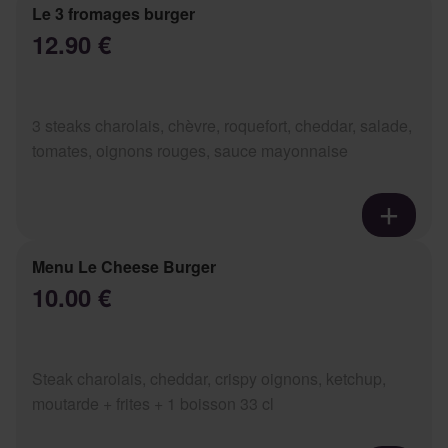
Le 3 fromages burger
12.90 €
3 steaks charolais, chèvre, roquefort, cheddar, salade,
tomates, oignons rouges, sauce mayonnaise
Menu Le Cheese Burger
10.00 €
Steak charolais, cheddar, crispy oignons, ketchup,
moutarde + frites + 1 boisson 33 cl