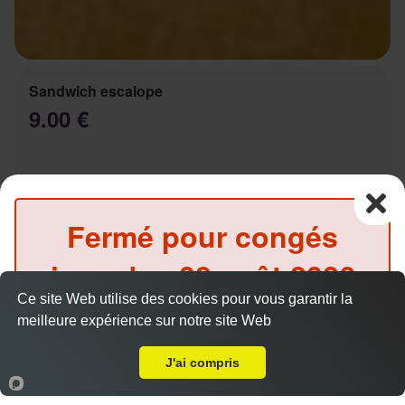
Sandwich escalope
9.00 €
Salade, tomates, oignons, sauce au choix
Fermé pour congés
jusqu'au
08 août 2026
Ce site Web utilise des cookies pour vous garantir la
inclus
Sandwich Kebab
meilleure expérience sur notre site Web
A Emporter sur Marseille 13011
9.00 €
(Précommande possible)
J'ai compris
Accueil
Panier
Compte