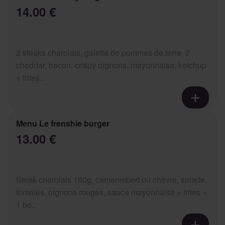
14.00 €
2 steaks charolais, galette de pommes de terre, 2
cheddar, bacon, crispy oignons, mayonnaise, ketchup
+ frites...
Menu Le frenshie burger
13.00 €
Steak charolais 160g, camenmbert ou chèvre, salade,
tomates, oignons rouges, sauce mayonnaise + frites +
1 bo...