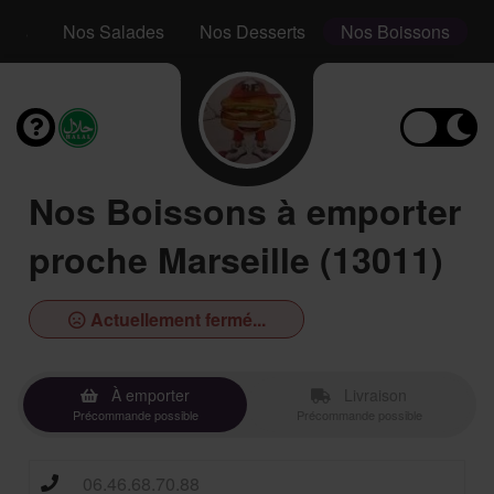
aps
Nos Salades
Nos Desserts
Nos Boissons
Nos Boissons à emporter
proche Marseille (13011)
Actuellement fermé...
À emporter
Livraison
Précommande possible
Précommande possible
06.46.68.70.88