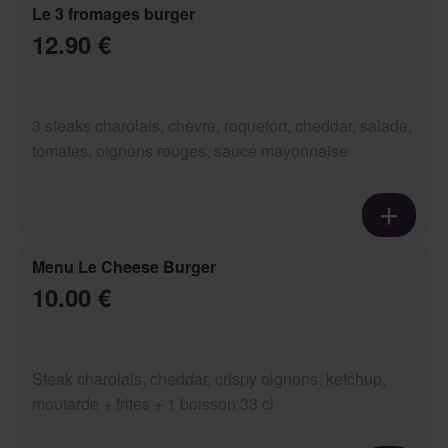
Le 3 fromages burger
12.90 €
3 steaks charolais, chèvre, roquefort, cheddar, salade,
tomates, oignons rouges, sauce mayonnaise
Menu Le Cheese Burger
10.00 €
Steak charolais, cheddar, crispy oignons, ketchup,
moutarde + frites + 1 boisson 33 cl