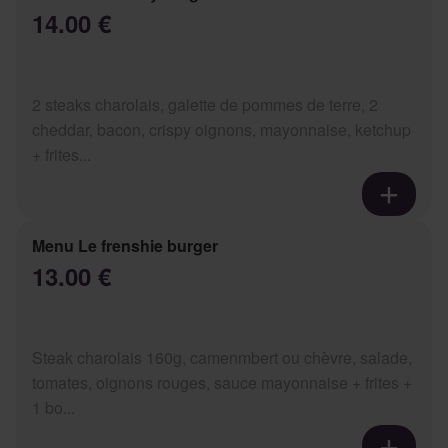
14.00 €
2 steaks charolais, galette de pommes de terre, 2
cheddar, bacon, crispy oignons, mayonnaise, ketchup
+ frites...
Menu Le frenshie burger
13.00 €
Steak charolais 160g, camenmbert ou chèvre, salade,
tomates, oignons rouges, sauce mayonnaise + frites +
1 bo...