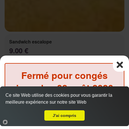
Sandwich escalope
9.00 €
Fermé pour congés
Salade, tomates, oignons, sauce au choix
jusqu'au
08 août 2026
Ce site Web utilise des cookies pour vous garantir la
inclus
meilleure expérience sur notre site Web
A Emporter sur Marseille Prado
(Précommande possible)
Sandwich Kebab
J'ai compris
9.00 €
Accueil
Panier
Compte