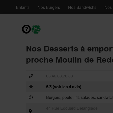
s Menus Enfants
Nos Burgers
Nos Sandwichs
Nos 
Nos Desserts à empor
proche Moulin de Red
06.46.68.70.88
5/5 (voir les 4 avis)
Burgers, poulet frit, salades, sandwic
44 Rue Edouard Delanglade