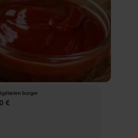
égétarien burger
0 €