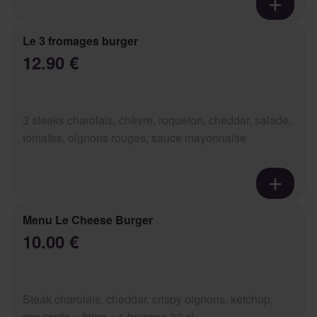
Le 3 fromages burger
12.90 €
3 steaks charolais, chèvre, roquefort, cheddar, salade,
tomates, oignons rouges, sauce mayonnaise
Menu Le Cheese Burger
10.00 €
Steak charolais, cheddar, crispy oignons, ketchup,
moutarde + frites + 1 boisson 33 cl