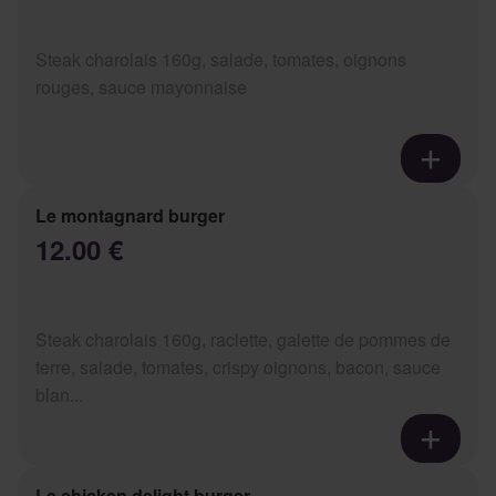
Steak charolais 160g, salade, tomates, oignons
rouges, sauce mayonnaise
Le montagnard burger
12.00 €
Steak charolais 160g, raclette, galette de pommes de
terre, salade, tomates, crispy oignons, bacon, sauce
blan...
Le chicken delight burger