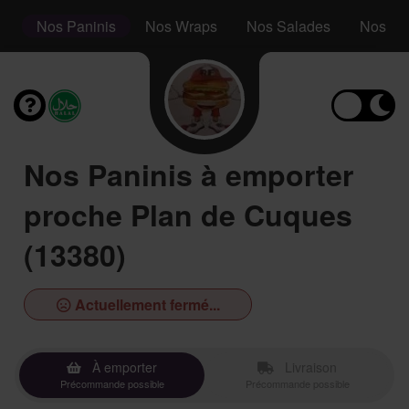
rs
Nos Paninis
Nos Wraps
Nos Salades
Nos De
Nos Paninis à emporter
proche Plan de Cuques
(13380)
Actuellement fermé...
À emporter
Livraison
Précommande possible
Précommande possible