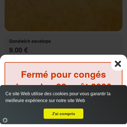
Sandwich escalope
9.00 €
Fermé pour congés
Salade, tomates, oignons, sauce au choix
jusqu'au
08 août 2026
Ce site Web utilise des cookies pour vous garantir la
inclus
meilleure expérience sur notre site Web
A Emporter sur Plan de Cuques
(Précommande possible)
Sandwich Kebab
J'ai compris
9.00 €
Accueil
Panier
Compte