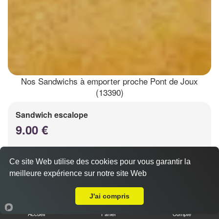
Nos Sandwichs à emporter proche Pont de Joux
(13390)
Sandwich escalope
9.00 €
Ce site Web utilise des cookies pour vous garantir la
Salade, tomates, oignons, sauce au choix
meilleure expérience sur notre site Web
A Emporter sur Pont de Joux
J'ai compris
Accueil
Panier
Compte