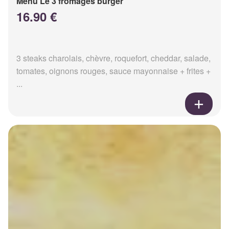
Menu Le 3 fromages burger
16.90 €
3 steaks charolais, chèvre, roquefort, cheddar, salade,
tomates, oignons rouges, sauce mayonnaise + frites +
...