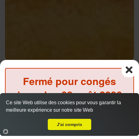
Sandwich escalope
Fermé pour congés
9.00 €
jusqu'au
08 août 2026
Ce site Web utilise des cookies pour vous garantir la
inclus
Salade, tomates, oignons, sauce au choix
meilleure expérience sur notre site Web
A Emporter sur Roquevaire
(Précommande possible)
J'ai compris
Accueil
Panier
Compte