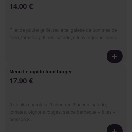
14.00 €
Filet de poulet grillé, raclette, galette de pommes de
terre, tomates grillées, salade, crispy oignons, sauc...
Menu Le rapido food burger
17.90 €
3 steaks charolais, 3 cheddar, 3 bacon, salade,
tomates, oignons rouges, sauce barbecue + frites + 1
boisson 3...