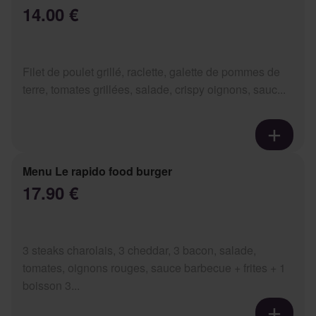
14.00 €
Filet de poulet grillé, raclette, galette de pommes de
terre, tomates grillées, salade, crispy oignons, sauc...
Menu Le rapido food burger
17.90 €
3 steaks charolais, 3 cheddar, 3 bacon, salade,
tomates, oignons rouges, sauce barbecue + frites + 1
boisson 3...