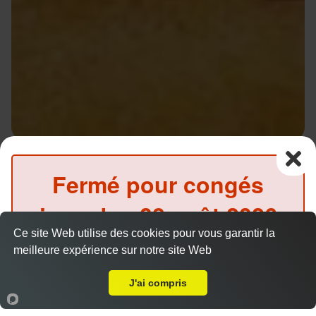
Sandwich escalope
Fermé pour congés
9.00 €
jusqu'au
08 août 2026
Ce site Web utilise des cookies pour vous garantir la
inclus
Salade, tomates, oignons, sauce au choix
meilleure expérience sur notre site Web
A Emporter sur Saint Zacharie
(Précommande possible)
J'ai compris
Accueil
Panier
Compte