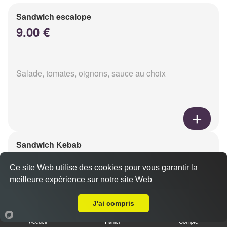
Sandwich escalope
9.00 €
Salade, tomates, oignons, sauce au choix
Sandwich Kebab
9.00 €
Ce site Web utilise des cookies pour vous garantir la
meilleure expérience sur notre site Web
Livraison sur Marseille 13002
Salade, tomates, oignons, sauce au choix
J'ai compris
Accueil
Panier
Compte