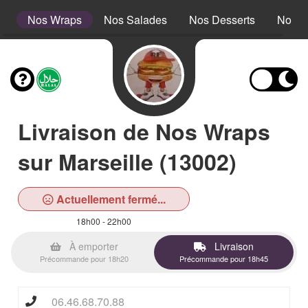
is
Nos Wraps
Nos Salades
Nos Desserts
Nos B
Livraison de Nos Wraps
sur Marseille (13002)
Actuellement fermé...
18h00 - 22h00
À emporter
Livraison
Précommande pour 18h20
Précommande pour 18h45
06.46.68.70.88