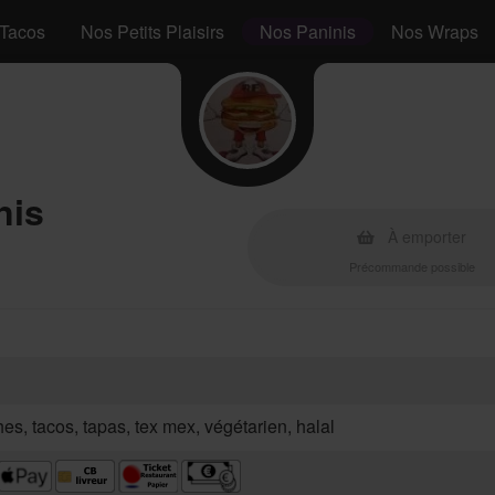
Tacos
Nos Petits Plaisirs
Nos Paninis
Nos Wraps
nis
À emporter
Précommande possible
hes, tacos, tapas, tex mex, végétarien, halal