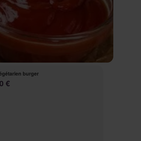
égétarien burger
0 €