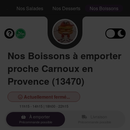
aps
Nos Salades
Nos Desserts
Nos Boissons
Nos Boissons à emporter
proche Carnoux en
Provence (13470)
Actuellement fermé...
11h15 - 14h15 | 18h00 - 22h15
À emporter
Livraison
Précommande possible
Précommande possible