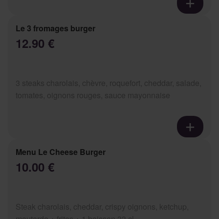
Le 3 fromages burger
12.90 €
3 steaks charolais, chèvre, roquefort, cheddar, salade,
tomates, oignons rouges, sauce mayonnaise
Menu Le Cheese Burger
10.00 €
Steak charolais, cheddar, crispy oignons, ketchup,
moutarde + frites + 1 boisson 33 cl