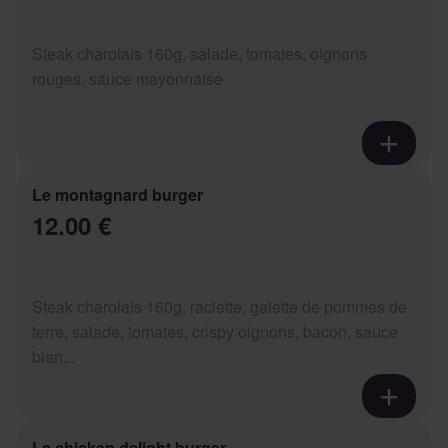
Steak charolais 160g, salade, tomates, oignons
rouges, sauce mayonnaise
Le montagnard burger
12.00 €
Steak charolais 160g, raclette, galette de pommes de
terre, salade, tomates, crispy oignons, bacon, sauce
blan...
Le chicken delight burger