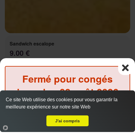
Sandwich escalope
9.00 €
Fermé pour congés
Salade, tomates, oignons, sauce au choix
jusqu'au
08 août 2026
Ce site Web utilise des cookies pour vous garantir la
inclus
meilleure expérience sur notre site Web
A Emporter sur Carnoux en Provence
(Précommande possible)
Sandwich Kebab
J'ai compris
9.00 €
Accueil
Panier
Compte