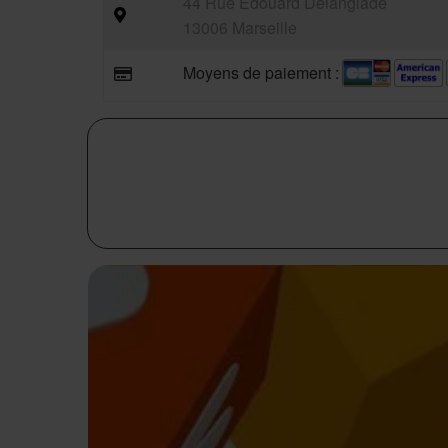
44 Rue Edouard Delanglade
13006 Marseille
Moyens de paiement :