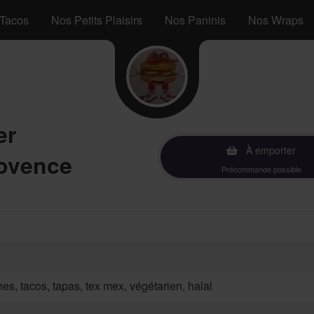
Tacos
Nos Petits Plaisirs
Nos Paninis
Nos Wraps
er
À emporter
ovence
Précommande possible
hes, tacos, tapas, tex mex, végétarien, halal