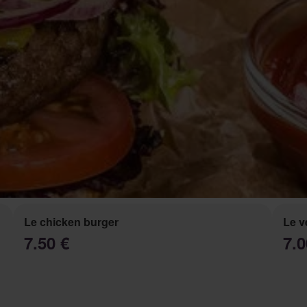
Le chicken burger
Le v
7.50 €
7.0