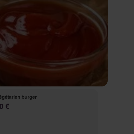
égétarien burger
0 €