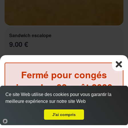
Sandwich escalope
9.00 €
Salade, tomates, oignons, sauce au choix
Fermé pour congés
jusqu'au
08 août 2026
Ce site Web utilise des cookies pour vous garantir la
inclus
meilleure expérience sur notre site Web
A Emporter sur Marseille 13003
Sandwich Kebab
(Précommande possible)
9.00 €
J'ai compris
Accueil
Panier
Compte