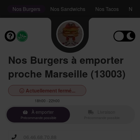
s
Nos Burgers
Nos Sandwichs
Nos Tacos
Nos P
Nos Burgers à emporter
proche Marseille (13003)
Actuellement fermé...
18h00 - 22h00
À emporter
Livraison
Précommande possible
Précommande possible
06.46.68.70.88