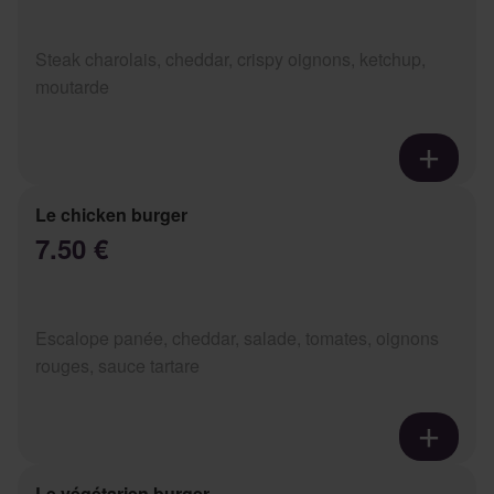
Steak charolais, cheddar, crispy oignons, ketchup,
moutarde
Le chicken burger
7.50 €
Escalope panée, cheddar, salade, tomates, oignons
rouges, sauce tartare
Le végétarien burger