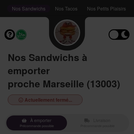
s
Nos Sandwichs
Nos Tacos
Nos Petits Plaisirs
Nos Sandwichs à
emporter
proche Marseille (13003)
Actuellement fermé...
À emporter
Livraison
Précommande possible
Précommande possible