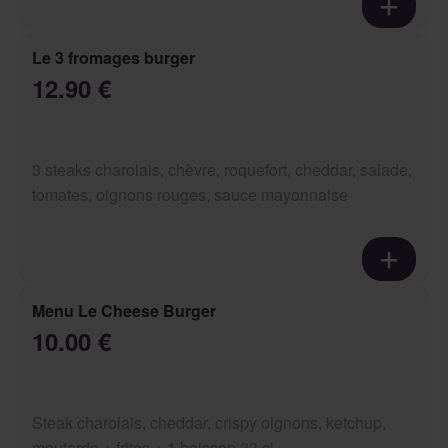
Le 3 fromages burger
12.90 €
3 steaks charolais, chèvre, roquefort, cheddar, salade,
tomates, oignons rouges, sauce mayonnaise
Menu Le Cheese Burger
10.00 €
Steak charolais, cheddar, crispy oignons, ketchup,
moutarde + frites + 1 boisson 33 cl