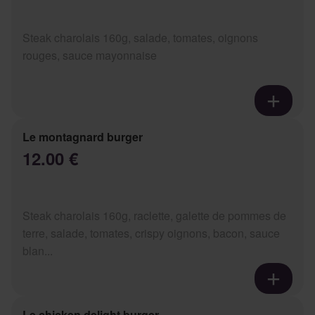
Steak charolais 160g, salade, tomates, oignons
rouges, sauce mayonnaise
Le montagnard burger
12.00 €
Steak charolais 160g, raclette, galette de pommes de
terre, salade, tomates, crispy oignons, bacon, sauce
blan...
Le chicken delight burger