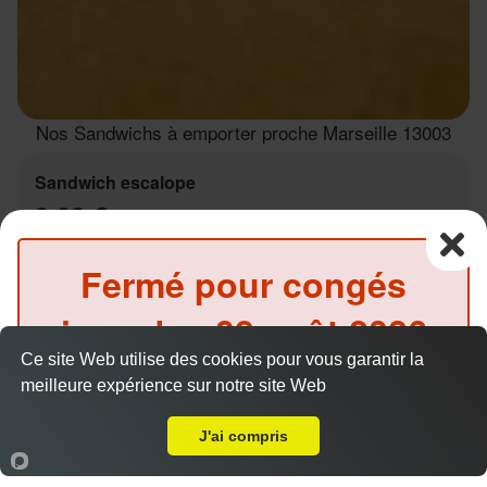
Nos Sandwichs à emporter proche Marseille 13003
Sandwich escalope
9.00 €
Fermé pour congés
Salade, tomates, oignons, sauce au choix
jusqu'au
08 août 2026
Ce site Web utilise des cookies pour vous garantir la
inclus
meilleure expérience sur notre site Web
A Emporter sur Marseille 13003
(Précommande possible)
J'ai compris
Sandwich Kebab
Accueil
Panier
Compte