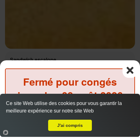
Sandwich escalope
9.00 €
Fermé pour congés
jusqu'au
08 août 2026
Salade, tomates, oignons, sauce au choix
Ce site Web utilise des cookies pour vous garantir la
inclus
meilleure expérience sur notre site Web
A Emporter sur Marseille 13016
(Précommande possible)
J'ai compris
Accueil
Panier
Compte
Sandwich Kebab