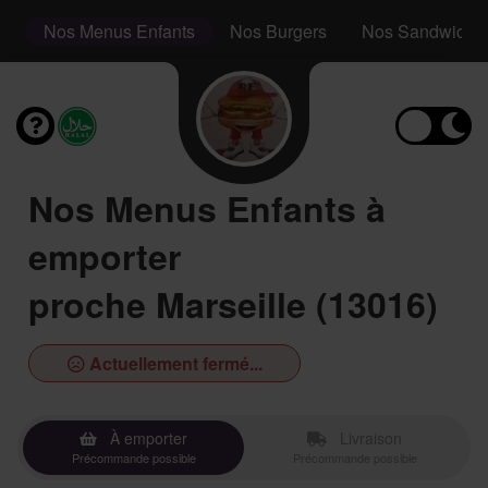
s
Nos Menus Enfants
Nos Burgers
Nos Sandwichs
Nos Menus Enfants à
emporter
proche Marseille (13016)
Actuellement fermé...
À emporter
Livraison
Précommande possible
Précommande possible