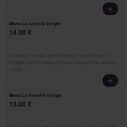
Menu Le crousty burger
14.00 €
2 steaks charolais, galette de pommes de terre, 2
cheddar, bacon, crispy oignons, mayonnaise, ketchup
+ frites...
Menu Le frenshie burger
13.00 €
Steak charolais 160g, camenmbert ou chèvre, salade,