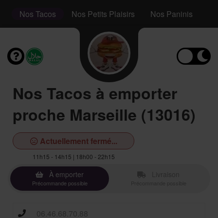
s
Nos Tacos
Nos Petits Plaisirs
Nos Paninis
No
Nos Tacos à emporter
proche Marseille (13016)
Actuellement fermé...
11h15 - 14h15 | 18h00 - 22h15
À emporter
Livraison
Précommande possible
Précommande possible
06.46.68.70.88