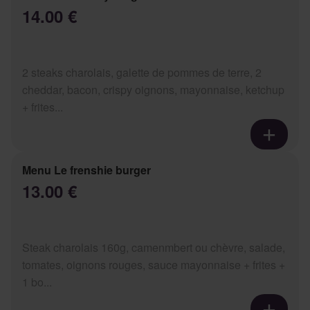
14.00 €
2 steaks charolais, galette de pommes de terre, 2
cheddar, bacon, crispy oignons, mayonnaise, ketchup
+ frites...
Menu Le frenshie burger
13.00 €
Steak charolais 160g, camenmbert ou chèvre, salade,
tomates, oignons rouges, sauce mayonnaise + frites +
1 bo...