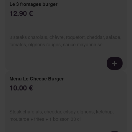
Le 3 fromages burger
12.90 €
3 steaks charolais, chèvre, roquefort, cheddar, salade,
tomates, oignons rouges, sauce mayonnaise
Menu Le Cheese Burger
10.00 €
Steak charolais, cheddar, crispy oignons, ketchup,
moutarde + frites + 1 boisson 33 cl