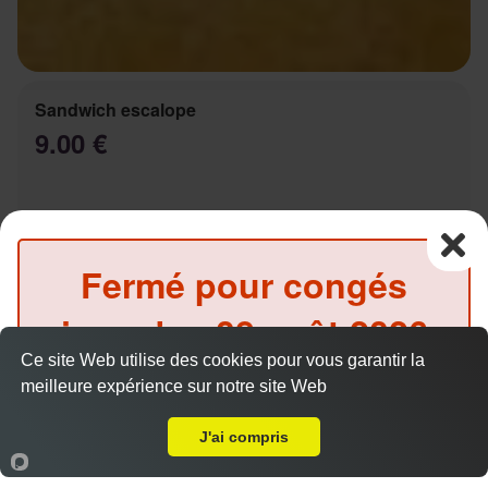
Sandwich escalope
9.00 €
Salade, tomates, oignons, sauce au choix
Fermé pour congés
jusqu'au
08 août 2026
Ce site Web utilise des cookies pour vous garantir la
inclus
Sandwich Kebab
meilleure expérience sur notre site Web
A Emporter sur Marseille 13016
9.00 €
(Précommande possible)
J'ai compris
Accueil
Panier
Compte