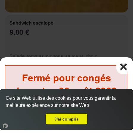
Sandwich escalope
9.00 €
Salade, tomates, oignons, sauce au choix
Fermé pour congés
jusqu'au
08 août 2026
Sandwich Kebab
Ce site Web utilise des cookies pour vous garantir la
inclus
9.00 €
meilleure expérience sur notre site Web
Livraison sur Marseille 13007
(Précommande possible)
J'ai compris
Accueil
Panier
Compte
Salade, tomates, oignons, sauce au choix