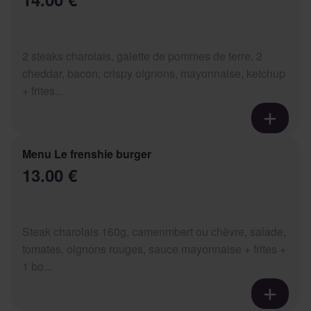
2 steaks charolais, galette de pommes de terre, 2
cheddar, bacon, crispy oignons, mayonnaise, ketchup
+ frites...
Menu Le frenshie burger
13.00 €
Steak charolais 160g, camenmbert ou chèvre, salade,
tomates, oignons rouges, sauce mayonnaise + frites +
1 bo...