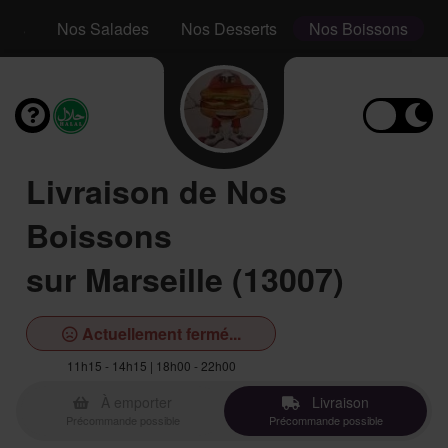
aps
Nos Salades
Nos Desserts
Nos Boissons
Livraison de Nos
Boissons
sur Marseille (13007)
Actuellement fermé...
11h15 - 14h15 | 18h00 - 22h00
À emporter
Livraison
Précommande possible
Précommande possible