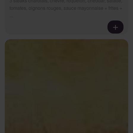
3 steaks charolais, chèvre, roquefort, cheddar, salade,
tomates, oignons rouges, sauce mayonnaise + frites +
...