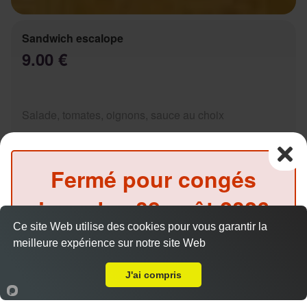
Sandwich escalope
9.00 €
Salade, tomates, oignons, sauce au choix
Fermé pour congés
jusqu'au
08 août 2026
Sandwich Kebab
9.00 €
Ce site Web utilise des cookies pour vous garantir la
inclus
meilleure expérience sur notre site Web
Livraison sur Marseille 13007
(Précommande possible)
J'ai compris
Salade, tomates, oignons, sauce au choix
Accueil
Panier
Compte