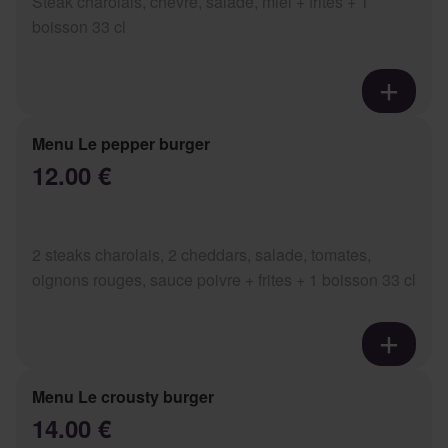
Steak charolais, chèvre, salade, miel + frites + 1
boisson 33 cl
Menu Le pepper burger
12.00 €
2 steaks charolais, 2 cheddars, salade, tomates,
oignons rouges, sauce poivre + frites + 1 boisson 33 cl
Menu Le crousty burger
14.00 €