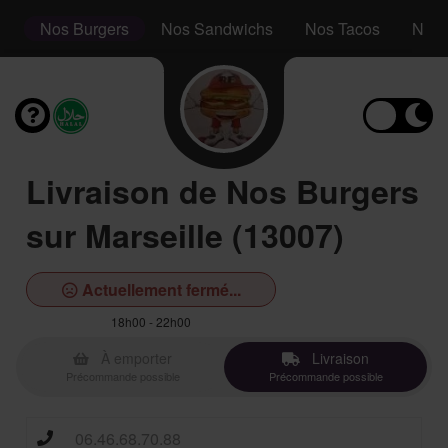
s
Nos Burgers
Nos Sandwichs
Nos Tacos
Nos P
Livraison de Nos Burgers
sur Marseille (13007)
Actuellement fermé...
18h00 - 22h00
À emporter
Livraison
Précommande possible
Précommande possible
06.46.68.70.88