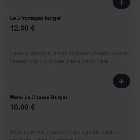
Le 3 fromages burger
12.90 €
3 steaks charolais, chèvre, roquefort, cheddar, salade,
tomates, oignons rouges, sauce mayonnaise
Menu Le Cheese Burger
10.00 €
Steak charolais, cheddar, crispy oignons, ketchup,
moutarde + frites + 1 boisson 33 cl