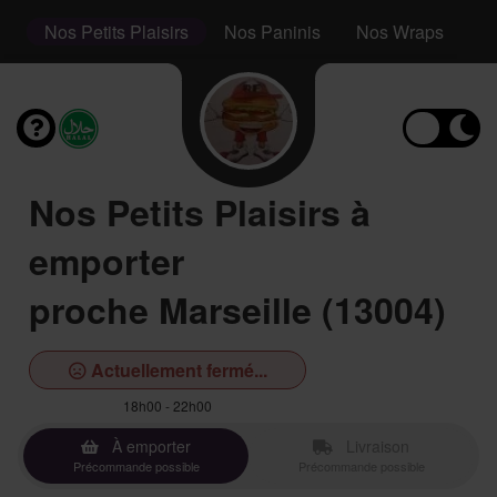
s
Nos Petits Plaisirs
Nos Paninis
Nos Wraps
N
Nos Petits Plaisirs à
emporter
proche Marseille (13004)
Actuellement fermé...
18h00 - 22h00
À emporter
Livraison
Précommande possible
Précommande possible