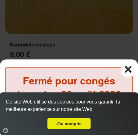
Sandwich escalope
9.00 €
Fermé pour congés
Salade, tomates, oignons, sauce au choix
jusqu'au
08 août 2026
Ce site Web utilise des cookies pour vous garantir la
inclus
meilleure expérience sur notre site Web
A Emporter sur Marseille 13004
(Précommande possible)
Sandwich Kebab
J'ai compris
9.00 €
Accueil
Panier
Compte