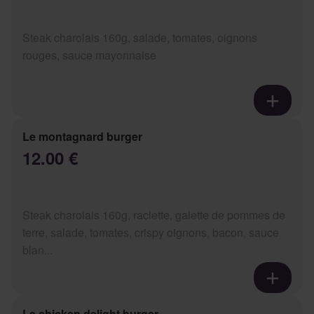
Steak charolais 160g, salade, tomates, oignons
rouges, sauce mayonnaise
Le montagnard burger
12.00 €
Steak charolais 160g, raclette, galette de pommes de
terre, salade, tomates, crispy oignons, bacon, sauce
blan...
Le chicken delight burger