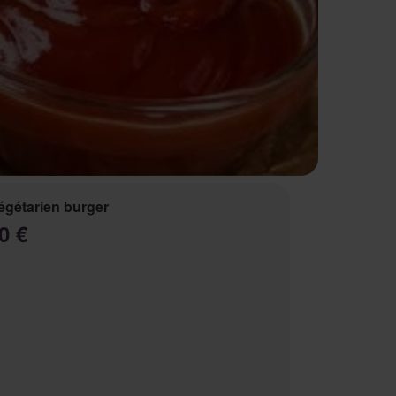
égétarien burger
0 €