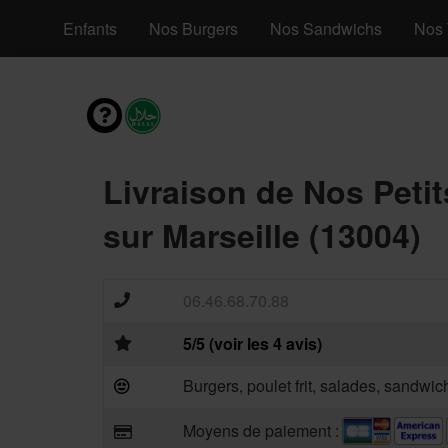
s Menus Enfants
Nos Burgers
Nos Sandwichs
Nos 
Livraison de Nos Petit
sur Marseille (13004)
06.46.68.70.88
5/5 (voir les 4 avis)
Burgers, poulet frit, salades, sandwic
Moyens de paiement :