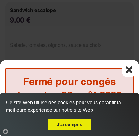
Sandwich escalope
9.00 €
Salade, tomates, oignons, sauce au choix
Fermé pour congés
Sandwich Kebab
jusqu'au
08 août 2026
9.00 €
Ce site Web utilise des cookies pour vous garantir la
inclus
meilleure expérience sur notre site Web
Livraison sur Marseille 13004
(Précommande possible)
Salade, tomates, oignons, sauce au choix
J'ai compris
Accueil
Panier
Compte