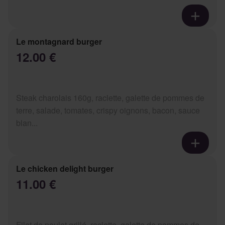
Le montagnard burger
12.00 €
Steak charolais 160g, raclette, galette de pommes de
terre, salade, tomates, crispy oignons, bacon, sauce
blan...
Le chicken delight burger
11.00 €
Filet de poulet grillé, raclette, galette de pommes de