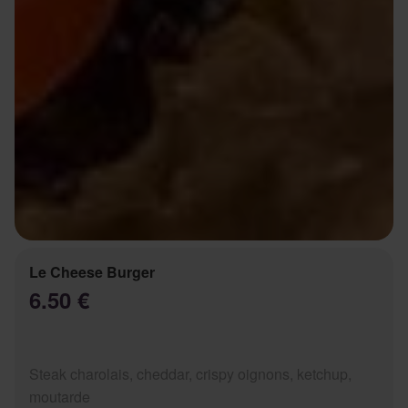
Le Cheese Burger
6.50 €
Steak charolais, cheddar, crispy oignons, ketchup,
moutarde