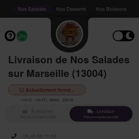
aps
Nos Salades
Nos Desserts
Nos Boissons
Livraison de Nos Salades
sur Marseille (13004)
Actuellement fermé...
11h15 - 14h15 | 18h00 - 22h15
À emporter
Livraison
Précommande possible
Précommande possible
06.46.68.70.88